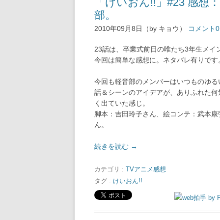
「けいおん!!」#23 
部。
2010年09月8日（by キョウ）
コメント0
23話は、卒業式前日の唯たち3年生メイ
今回は簡単な感想に。ネタバレ有りです
今回も軽音部のメンバーはいつものゆる
話＆シーンのアイデアが、ありふれた何
く出ていた感じ。
脚本：吉田玲子さん、絵コンテ：武本康
ん。
続きを読む
→
カテゴリ :
TVアニメ感想
タグ :
けいおん!!