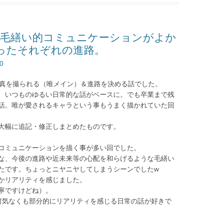
感想：毛繕い的コミュニケーションがよか
ったそれぞれの進路。
0
写真を撮られる（唯メイン）＆進路を決める話でした。
、いつものゆるい日常的な話がベースに。でも卒業まで残
話。唯が愛されるキャラという事もうまく描かれていた回
大幅に追記・修正しまとめたものです。
コミュニケーションを描く事が多い回でした。
な、今後の進路や近未来等の心配を和らげるような毛繕い
たです。ちょっとニヤニヤしてしまうシーンでしたw
かリアリティを感じました。
寧ですけどね）。
う何気なくも部分的にリアリティを感じる日常の話が好きで