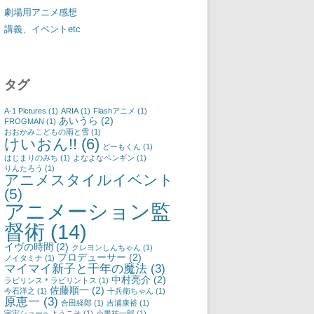
劇場用アニメ感想
講義、イベントetc
タグ
A-1 Pictures
(1)
ARIA
(1)
Flashアニメ
(1)
あいうら
(2)
FROGMAN
(1)
おおかみこどもの雨と雪
(1)
けいおん!!
(6)
どーもくん
(1)
はじまりのみち
(1)
よなよなペンギン
(1)
りんたろう
(1)
アニメスタイルイベント
(5)
アニメーション監
督術
(14)
イヴの時間
(2)
クレヨンしんちゃん
(1)
プロデューサー
(2)
ノイタミナ
(1)
マイマイ新子と千年の魔法
(3)
中村亮介
(2)
ラビリンス＊ラビリントス
(1)
佐藤順一
(2)
今石洋之
(1)
十兵衛ちゃん
(1)
原恵一
(3)
合田経郎
(1)
吉浦康裕
(1)
宇宙ショーへようこそ
(1)
小黒祐一郎
(1)