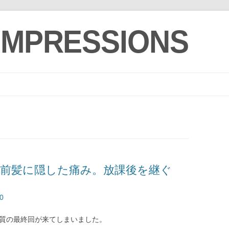
 IMPRESSIONS
コ
ン
テ
ン
ツ
へ
ス
キ
ッ
プ
感想：前髪に隠した痛み。放課後を継ぐ
0
実質の最終回が来てしまいました。