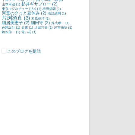
杉井ギサブロー
(2)
山本幸治
(1)
東京マグネチュード8.0
(1)
植田益朗
(1)
河童のクゥと夏休み
(2)
湯浅政明
(1)
片渕須直
(3)
相原信洋
(1)
細居美恵子
(2)
細田守
(2)
舛成孝二
(1)
色彩設計
(1)
谷東
(1)
辻田邦夫
(1)
迷宮物語
(1)
鈴木伸一
(1)
青い花
(1)
このブログを購読