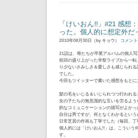
「けいおん!!」#21 
った。個人的に想定外だ
2010年08月30日（by キョウ）
コメント
21話は、唯たちが卒業アルバムの個人
前回の盛り上がった学祭ライブから一転
り少ないさみしさ＆愛しさも感じられる
でした。
今回もツイッターで書いた感想をもとに
髪の毛をいじる＆いじられつつ行われる
女の子たちの無意識的な互いを労るよう
的なコミュニケーションの描写がよかっ
自分は男ですが、何となくわかるという
日常芝居の作画も丁寧でした（毎回、丁
個人的には「けいおん!!」は、こうい
す。