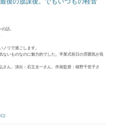
感想：最後の放課後。でもいつもの軽音
ンの話。
。
いノリで過ごします。
気ないものなのに魅力的でした。卒業式前日の雰囲気が良
弘さん、演出：石立太一さん、作画監督：植野千世子さ