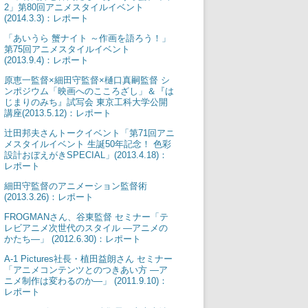
2」第80回アニメスタイルイベント
(2014.3.3)：レポート
「あいうら 蟹ナイト ～作画を語ろう！」
第75回アニメスタイルイベント
(2013.9.4)：レポート
原恵一監督×細田守監督×樋口真嗣監督 シ
ンポジウム「映画へのこころざし」＆『は
じまりのみち』試写会 東京工科大学公開
講座(2013.5.12)：レポート
辻田邦夫さんトークイベント「第71回アニ
メスタイルイベント 生誕50年記念！ 色彩
設計おぼえがきSPECIAL」(2013.4.18)：
レポート
細田守監督のアニメーション監督術
(2013.3.26)：レポート
FROGMANさん、谷東監督 セミナー「テ
レビアニメ次世代のスタイル ―アニメの
かたち―」 (2012.6.30)：レポート
A-1 Pictures社長・植田益朗さん セミナー
「アニメコンテンツとのつきあい方 ―ア
ニメ制作は変わるのか―」 (2011.9.10)：
レポート