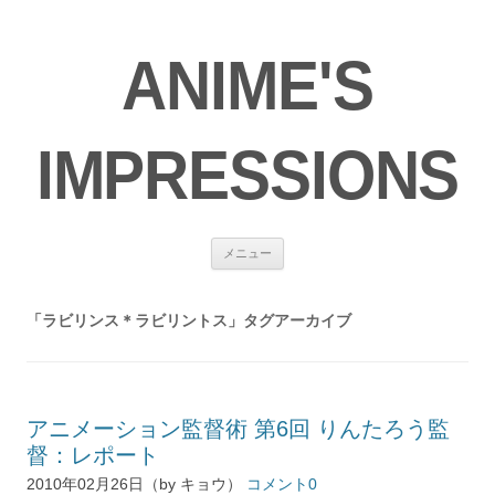
ANIME'S
IMPRESSIONS
コ
メニュー
ン
テ
ン
ツ
「
ラビリンス＊ラビリントス
」タグアーカイブ
へ
ス
キ
ッ
プ
アニメーション監督術 第6回 りんたろう監
督：レポート
2010年02月26日（by キョウ）
コメント0