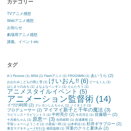
カテゴリー
TVアニメ感想
Webアニメ感想
お知らせ
劇場用アニメ感想
講義、イベントetc
タグ
あいうら
(2)
A-1 Pictures
(1)
ARIA
(1)
Flashアニメ
(1)
FROGMAN
(1)
けいおん!!
(6)
おおかみこどもの雨と雪
(1)
どーもくん
(1)
はじまりのみち
(1)
よなよなペンギン
(1)
りんたろう
(1)
アニメスタイルイベント
(5)
アニメーション監督術
(14)
イヴの時間
(2)
クレヨンしんちゃん
(1)
ノイタミナ
(1)
マイマイ新子と千年の魔法
(3)
プロデューサー
(2)
中村亮介
(2)
佐藤順一
(2)
ラビリンス＊ラビリントス
(1)
今石洋之
(1)
原恵一
(3)
十兵衛ちゃん
(1)
合田経郎
(1)
吉浦康裕
(1)
杉井ギサブロー
(2)
宇宙ショーへようこそ
(1)
小黒祐一郎
(1)
山本幸治
(1)
河童のクゥと夏休み
(2)
東京マグネチュード8.0
(1)
植田益朗
(1)