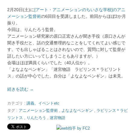
2月20日(土)に
[アート・アニメーションのちいさな学校]のアニ
メーション監督術
の6回目を受講しました。前回からほぼ2か月
振り。
今回は、りんたろう監督。
アニメーション研究家の原口正宏さんが聞き手役（原口さんが
聞き手役だと、話の交通整理的なことをしてくれてよい感じで
す。でも出しゃばることはされないので、質問に対して監督が
話したい方にいってしまうこともありますが。）
会場はほぼ満員くらいでした（40人位か）。
「よなよなペンギン」「迷宮物語 ラビリンス＊ラビリント
ス」の話が中心でした。自分は「よなよなペンギン」は未見。
続きを読む
→
カテゴリ :
講義、イベントetc
タグ :
アニメーション監督術
,
よなよなペンギン
,
ラビリンス＊ラビ
リントス
,
りんたろう
,
迷宮物語