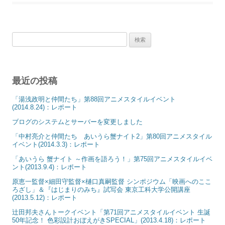
検
索:
最近の投稿
「湯浅政明と仲間たち」第88回アニメスタイルイベント
(2014.8.24)：レポート
ブログのシステムとサーバーを変更しました
「中村亮介と仲間たち あいうら蟹ナイト2」第80回アニメスタイル
イベント(2014.3.3)：レポート
「あいうら 蟹ナイト ～作画を語ろう！」第75回アニメスタイルイベ
ント(2013.9.4)：レポート
原恵一監督×細田守監督×樋口真嗣監督 シンポジウム「映画へのここ
ろざし」＆『はじまりのみち』試写会 東京工科大学公開講座
(2013.5.12)：レポート
辻田邦夫さんトークイベント「第71回アニメスタイルイベント 生誕
50年記念！ 色彩設計おぼえがきSPECIAL」(2013.4.18)：レポート