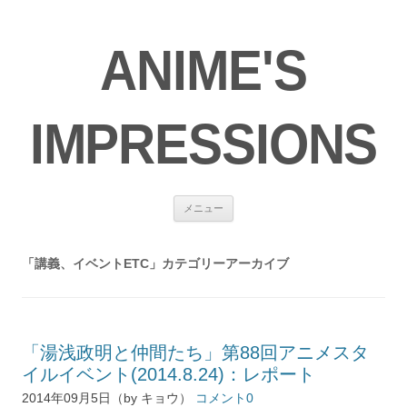
ANIME'S
IMPRESSIONS
コ
メニュー
ン
テ
ン
ツ
「
講義、イベントETC
」カテゴリーアーカイブ
へ
ス
キ
ッ
プ
「湯浅政明と仲間たち」第88回アニメスタ
イルイベント(2014.8.24)：レポート
2014年09月5日（by キョウ）
コメント0