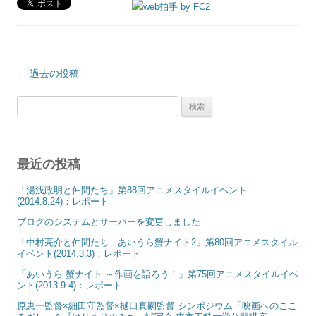
投
←
過去の投稿
稿
ナ
検
ビ
ゲ
索:
ー
シ
ョ
最近の投稿
ン
「湯浅政明と仲間たち」第88回アニメスタイルイベント
(2014.8.24)：レポート
ブログのシステムとサーバーを変更しました
「中村亮介と仲間たち あいうら蟹ナイト2」第80回アニメスタイル
イベント(2014.3.3)：レポート
「あいうら 蟹ナイト ～作画を語ろう！」第75回アニメスタイルイベ
ント(2013.9.4)：レポート
原恵一監督×細田守監督×樋口真嗣監督 シンポジウム「映画へのここ