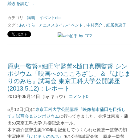
続きを読む
→
カテゴリ :
講義、イベントetc
タグ :
あいうら
,
アニメスタイルイベント
,
中村亮介
,
細居美恵子
原恵一監督×細田守監督×樋口真嗣監督 シン
ポジウム「映画へのこころざし」＆『はじま
りのみち』試写会 東京工科大学公開講座
(2013.5.12)：レポート
2013年05月14日（by キョウ）
コメント0
5月12日(日)に
東京工科大学公開講座『映像都市蒲田を目指し
て』試写会＆シンポジウム
に行ってきました。会場は東京・蒲
田の東京工科大学 片柳記念ホール。
木下惠介監督生誕100年を記念してつくられた原恵一監督の初
実写映画
『はじまりのみち』
(6/1公開)試写会後、原恵一監督、