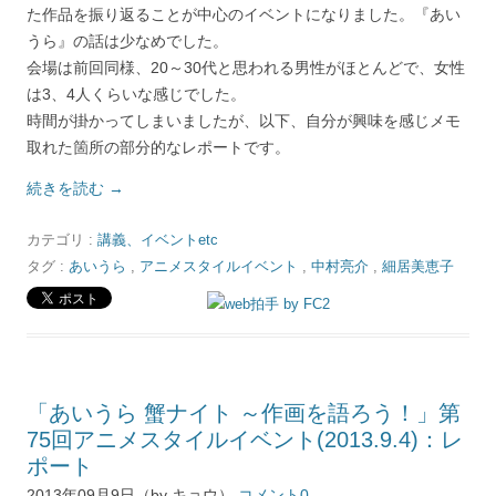
た作品を振り返ることが中心のイベントになりました。『あい
うら』の話は少なめでした。
会場は前回同様、20～30代と思われる男性がほとんどで、女性
は3、4人くらいな感じでした。
時間が掛かってしまいましたが、以下、自分が興味を感じメモ
取れた箇所の部分的なレポートです。
続きを読む
→
カテゴリ :
講義、イベントetc
タグ :
あいうら
,
アニメスタイルイベント
,
中村亮介
,
細居美恵子
「あいうら 蟹ナイト ～作画を語ろう！」第
75回アニメスタイルイベント(2013.9.4)：レ
ポート
2013年09月9日（by キョウ）
コメント0