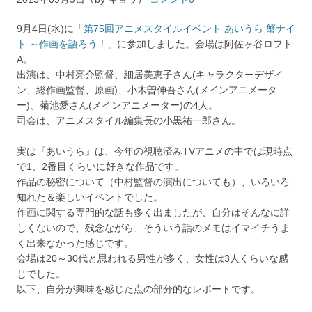
9月4日(水)に
「第75回アニメスタイルイベント あいうら 蟹ナイ
ト ～作画を語ろう！」
に参加しました。会場は阿佐ヶ谷ロフト
A。
出演は、中村亮介監督、細居美恵子さん(キャラクターデザイ
ン、総作画監督、原画)、小木曽伸吾さん(メインアニメータ
ー)、菊池愛さん(メインアニメーター)の4人。
司会は、アニメスタイル編集長の小黒祐一郎さん。
実は『あいうら』は、今年の視聴済みTVアニメの中では現時点
で1、2番目くらいに好きな作品です。
作品の秘密について（中村監督の演出についても）、いろいろ
知れた＆楽しいイベントでした。
作画に関する専門的な話も多く出ましたが、自分はそんなに詳
しくないので、残念ながら、そういう話のメモはイマイチうま
く出来なかった感じです。
会場は20～30代と思われる男性が多く、女性は3人くらいな感
じでした。
以下、自分が興味を感じた点の部分的なレポートです。