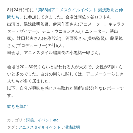
8月24日(日)に
「第88回アニメスタイルイベント 湯浅政明と仲
間たち」
に参加してきました。会場は阿佐ヶ谷ロフトA。
出演は、湯浅政明監督、伊東伸高さん(アニメーター、キャラク
ターデザイナー)、チェ・ウニョンさん(アニメーター、演出
家)、辻田邦夫さん(色彩設定)、河野羚さん(美術監督)、藤尾勉
さん(プロデューサー)の計5人。
司会は、アニメスタイル編集長の小黒祐一郎さん。
会場は20～30代くらいと思われる人が大方で、女性が3割くら
いと多めでした。自分の周りに関しては、アニメーターらしき
人たちが多く居ました。
以下、自分が興味を感じメモ取れた箇所の部分的なレポートで
す。
続きを読む
→
カテゴリ :
講義、イベントetc
タグ :
アニメスタイルイベント
,
湯浅政明