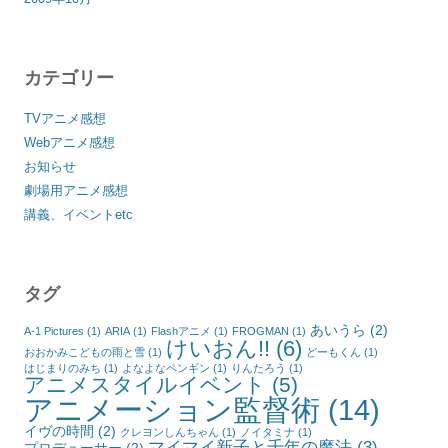
カテゴリー
TVアニメ感想
Webアニメ感想
お知らせ
劇場用アニメ感想
講義、イベントetc
タグ
あいうら
(2)
A-1 Pictures
(1)
ARIA
(1)
Flashアニメ
(1)
FROGMAN
(1)
けいおん!!
(6)
おおかみこどもの雨と雪
(1)
どーもくん
(1)
はじまりのみち
(1)
よなよなペンギン
(1)
りんたろう
(1)
アニメスタイルイベント
(5)
アニメーション監督術
(14)
イヴの時間
(2)
クレヨンしんちゃん
(1)
ノイタミナ
(1)
マイマイ新子と千年の魔法
(3)
プロデューサー
(2)